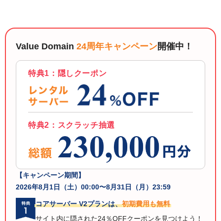
以下でもログイン可能
Google
Yahoo!
以下でも登録可能
GMO ID
Amazon
Value Domain
24周年キャンペーン
開催中！
Google
Yahoo!
※AmazonはValue Domain Oneのログイン画面へ遷移します
GMO ID
Amazon
特典1：隠しクーポン
※AmazonはValue Domain Oneのアカウント作成画面へ遷移します
特典2：スクラッチ抽選
【キャンペーン期間】
2026年8月1日（土）00:00〜8月31日（月）23:59
コアサーバー V2プランは、
初期費用も無料
サイト内に隠された24％OFFクーポンを見つけよう！