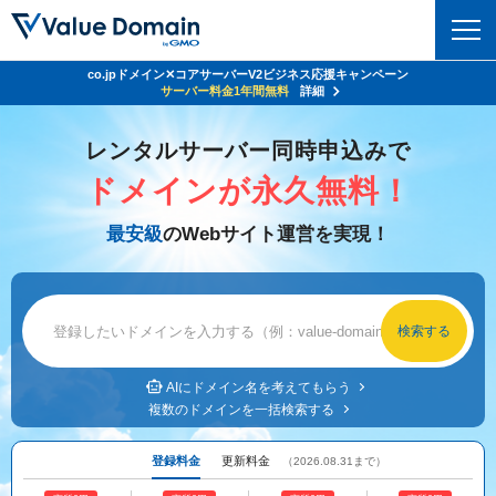
co.jpドメイン✕コアサーバーV2ビジネス応援キャンペーン
Value Domain 24周年キャンペーン
ドメイン
サーバー代
24%OFF
サーバー料金1年間無料
クーポンGET＆その他特典あり！
詳細
詳細
ドメイントップ
レンタルサーバー同時申込みで
レンタルサーバー
ドメインが永久無料！
ドメイン検索
サーバートップ
セキュリティ
最安級
のWebサイト運営を実現！
ドメイン登録
コアサーバー
セキュリティトップ
サービス
ドメイン移管
バリューサーバー
Value Domain ネットde診断
サービストップ
facebook
x
ドメイン価格一覧
XREA
SSL証明書
お得意様割引
ドメイン一括検索
お知らせ
サポート
Oneレンタルサーバー
AIにドメイン名を考えてもらう
サイトロック
複数のドメインを一括検索する
おまかせスタート
.jpドメインオークション
マニュアル
ライブチャット
ポイント制度
登録料金
更新料金
（2026.08.31まで）
gTLDオークション
NEW!
お問い合わせ