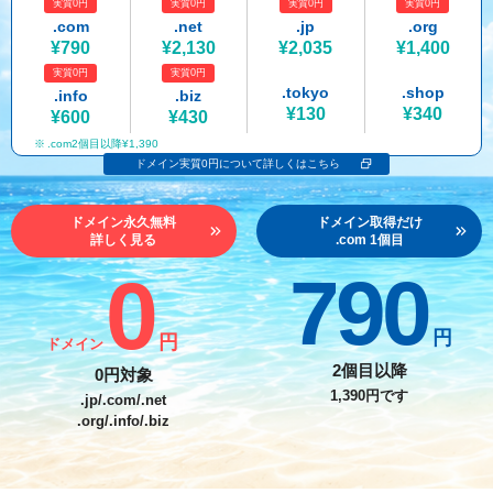
実質0円
実質0円
実質0円
実質0円
紹介制度
.jpドメインバックオーダー
ログイン
.com
.net
.jp
.org
¥790
¥2,130
¥2,035
¥1,400
バリュードメインAPI
プレミアムドメイン
実質0円
実質0円
従来のバリュードメインをご利用希望の方
ユーザー登録
.tokyo
.shop
.info
.biz
ドメイン・ホスティングOEM
人気ドメインの種類
¥130
¥340
¥600
¥430
従来のバリュードメインをご利用希望の方
.com2個目以降¥1,390
ドメインコンシェルジュ
WHOIS検索
ドメイン実質0円について詳しくはこちら
Value Domainにログイン
Value Domain Analyzer
ドメイン永久無料
ドメイン取得だけ
詳しく見る
.com 1個目
Value AI Writer
外部サービスでの登録が一部未対応（Google等）
Value Domainユーザー登録
0
790
外部サービスでの登録が一部未対応（Google等）
One レンタルサーバーを含む最新の機能を使う方
おすすめ
円
円
ドメイン
One レンタルサーバーを含む最新の機能を使う方
おすすめ
2個目以降
0円対象
1,390円です
.jp/.com/.net
.org/.info/.biz
Value Domain Oneにログイン
Value Domain Oneアカウント作成