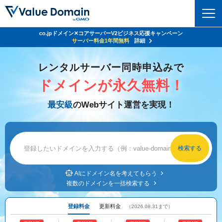
co.jpドメイン✕コアサーバーV2ビジネス応援キャンペーン
Value Domain 24周年キャンペーン
ドメイン
サーバー代
24%OFF
サーバー料金1年間無料
クーポンGET＆その他特典あり！
詳細
詳細
ドメイントップ
レンタルサーバー同時申込みで
レンタルサーバー
ドメインが永久無料！
ドメイン検索
サーバートップ
セキュリティ
最安級
のWebサイト運営を実現！
ドメイン登録
コアサーバー
セキュリティトップ
サービス
ドメイン移管
バリューサーバー
Value Domain ネットde診断
サービストップ
facebook
x
ドメイン価格一覧
XREA
SSL証明書
お得意様割引
ドメイン一括検索
お知らせ
サポート
Oneレンタルサーバー
AIにドメイン名を考えてもらう
サイトロック
複数のドメインを一括検索する
おまかせスタート
.jpドメインオークション
マニュアル
ライブチャット
ポイント制度
登録料金
更新料金
（2026.08.31まで）
gTLDオークション
NEW!
お問い合わせ