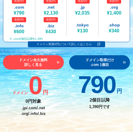
実質0円
実質0円
実質0円
実質0円
紹介制度
.jpドメインバックオーダー
ログイン
.com
.net
.jp
.org
¥790
¥2,130
¥2,035
¥1,400
バリュードメインAPI
プレミアムドメイン
実質0円
実質0円
従来のバリュードメインをご利用希望の方
ユーザー登録
.tokyo
.shop
.info
.biz
ドメイン・ホスティングOEM
人気ドメインの種類
¥130
¥340
¥600
¥430
従来のバリュードメインをご利用希望の方
.com2個目以降¥1,390
ドメインコンシェルジュ
WHOIS検索
ドメイン実質0円について詳しくはこちら
Value Domainにログイン
Value Domain Analyzer
ドメイン永久無料
ドメイン取得だけ
詳しく見る
.com 1個目
Value AI Writer
外部サービスでの登録が一部未対応（Google等）
Value Domainユーザー登録
0
790
外部サービスでの登録が一部未対応（Google等）
One レンタルサーバーを含む最新の機能を使う方
おすすめ
円
円
ドメイン
One レンタルサーバーを含む最新の機能を使う方
おすすめ
2個目以降
0円対象
1,390円です
.jp/.com/.net
.org/.info/.biz
Value Domain Oneにログイン
Value Domain Oneアカウント作成