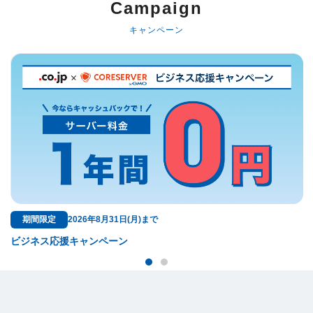
Campaign
キャンペーン
無料特典
31日(月)まで
ドメイン料金が永久無料
ーン