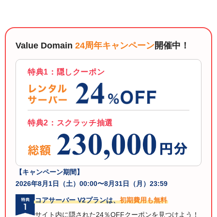
以下でもログイン可能
Google
Yahoo!
以下でも登録可能
GMO ID
Amazon
Value Domain
24周年キャンペーン
開催中！
Google
Yahoo!
※AmazonはValue Domain Oneのログイン画面へ遷移します
GMO ID
Amazon
特典1：隠しクーポン
※AmazonはValue Domain Oneのアカウント作成画面へ遷移します
特典2：スクラッチ抽選
【キャンペーン期間】
2026年8月1日（土）00:00〜8月31日（月）23:59
コアサーバー V2プランは、
初期費用も無料
サイト内に隠された24％OFFクーポンを見つけよう！