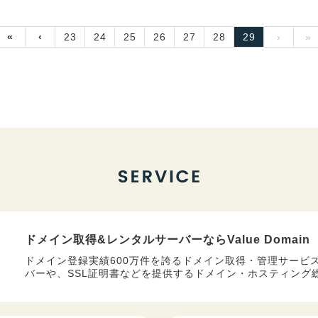
«
‹
23
24
25
26
27
28
29
›
»
ドメイン取得&レンタルサーバーなら
Value Domain
ドメイン登録実績600万件を誇るドメイン取得・管理サービ
バーや、SSL証明書などを提供するドメイン・ホスティング