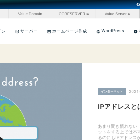
Value Domain
CORESERVER
Value Server
WordPress
イン
サーバー
ホームページ作成
ページ＆メールアドレスの作成ガ
202
インターネット
IPアドレス
あまり聞き慣れない
ットをする上では不
るのにもIPアドレ