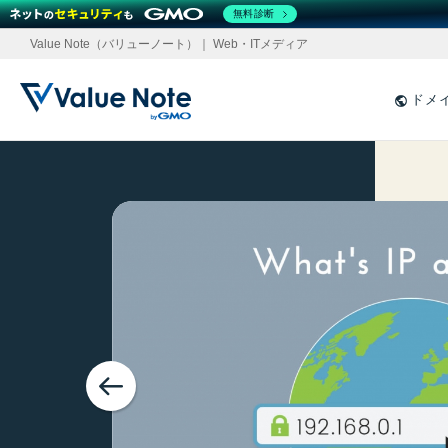
無料診断
Value Note（バリューノート）｜ Web・ITメディア
ドメ
初心者向けホーム
バーの
Previous
するワー
っていい