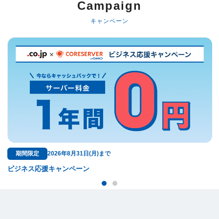
Campaign
キャンペーン
無料特典
31日(月)まで
ドメイン料金が永久無料
ーン