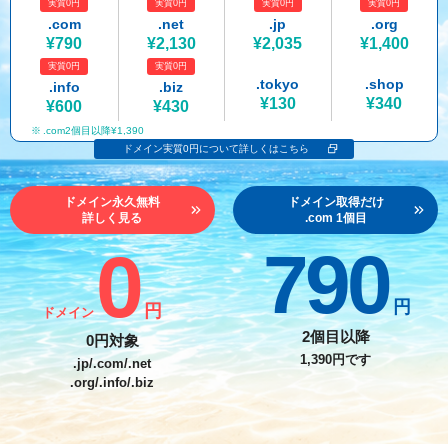
実質0円
実質0円
実質0円
実質0円
紹介制度
.jpドメインバックオーダー
ログイン
.com
.net
.jp
.org
¥790
¥2,130
¥2,035
¥1,400
バリュードメインAPI
プレミアムドメイン
実質0円
実質0円
従来のバリュードメインをご利用希望の方
ユーザー登録
.tokyo
.shop
.info
.biz
ドメイン・ホスティングOEM
人気ドメインの種類
¥130
¥340
¥600
¥430
従来のバリュードメインをご利用希望の方
.com2個目以降¥1,390
ドメインコンシェルジュ
WHOIS検索
ドメイン実質0円について詳しくはこちら
Value Domainにログイン
Value Domain Analyzer
ドメイン永久無料
ドメイン取得だけ
詳しく見る
.com 1個目
Value AI Writer
外部サービスでの登録が一部未対応（Google等）
Value Domainユーザー登録
0
790
外部サービスでの登録が一部未対応（Google等）
One レンタルサーバーを含む最新の機能を使う方
おすすめ
円
円
ドメイン
One レンタルサーバーを含む最新の機能を使う方
おすすめ
2個目以降
0円対象
1,390円です
.jp/.com/.net
.org/.info/.biz
Value Domain Oneにログイン
Value Domain Oneアカウント作成