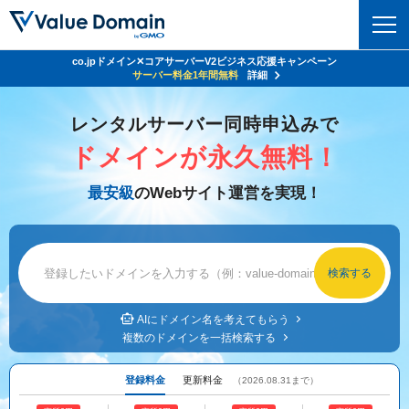
co.jpドメイン✕コアサーバーV2ビジネス応援キャンペーン
Value Domain 24周年キャンペーン
ドメイン
サーバー代
24%OFF
サーバー料金1年間無料
クーポンGET＆その他特典あり！
詳細
詳細
ドメイントップ
レンタルサーバー同時申込みで
レンタルサーバー
ドメインが永久無料！
ドメイン検索
サーバートップ
セキュリティ
最安級
のWebサイト運営を実現！
ドメイン登録
コアサーバー
セキュリティトップ
サービス
ドメイン移管
バリューサーバー
Value Domain ネットde診断
サービストップ
facebook
x
ドメイン価格一覧
XREA
SSL証明書
お得意様割引
ドメイン一括検索
お知らせ
サポート
Oneレンタルサーバー
AIにドメイン名を考えてもらう
サイトロック
複数のドメインを一括検索する
おまかせスタート
.jpドメインオークション
マニュアル
ライブチャット
ポイント制度
登録料金
更新料金
（2026.08.31まで）
gTLDオークション
NEW!
お問い合わせ