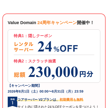
以下でもログイン可能
Google
Yahoo!
以下でも登録可能
GMO ID
Amazon
Value Domain
24周年キャンペーン
開催中！
Google
Yahoo!
※AmazonはValue Domain Oneのログイン画面へ遷移します
GMO ID
Amazon
特典1：隠しクーポン
※AmazonはValue Domain Oneのアカウント作成画面へ遷移します
特典2：スクラッチ抽選
【キャンペーン期間】
2026年8月1日（土）00:00〜8月31日（月）23:59
コアサーバー V2プランは、
初期費用も無料
サイト内に隠された24％OFFクーポンを見つけよう！