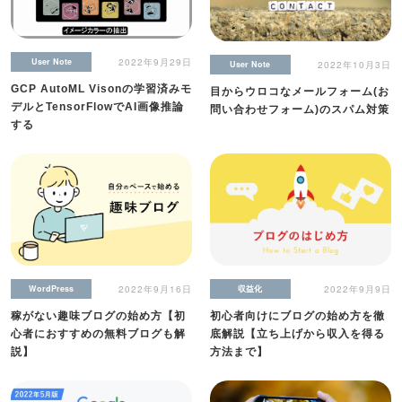
User Note
2022年9月29日
User Note
2022年10月3日
GCP AutoML Visonの学習済みモ
目からウロコなメールフォーム(お
デルとTensorFlowでAI画像推論
問い合わせフォーム)のスパム対策
する
WordPress
2022年9月16日
収益化
2022年9月9日
稼がない趣味ブログの始め方【初
初心者向けにブログの始め方を徹
心者におすすめの無料ブログも解
底解説【立ち上げから収入を得る
説】
方法まで】