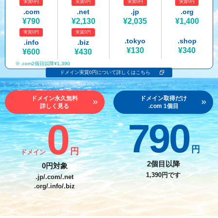
実質0円
実質0円
実質0円
実質0円
紹介制度
.jpドメインバックオーダー
ログイン
.com
.net
.jp
.org
¥790
¥2,130
¥2,035
¥1,400
バリュードメインAPI
プレミアムドメイン
実質0円
実質0円
従来のバリュードメインをご利用希望の方
ユーザー登録
.tokyo
.shop
.info
.biz
ドメイン・ホスティングOEM
人気ドメインの種類
¥130
¥340
¥600
¥430
従来のバリュードメインをご利用希望の方
.com2個目以降¥1,390
ドメインコンシェルジュ
WHOIS検索
ドメイン実質0円について詳しくはこちら
Value Domainにログイン
Value Domain Analyzer
ドメイン永久無料
ドメイン取得だけ
詳しく見る
.com 1個目
Value AI Writer
外部サービスでの登録が一部未対応（Google等）
Value Domainユーザー登録
0
790
外部サービスでの登録が一部未対応（Google等）
One レンタルサーバーを含む最新の機能を使う方
おすすめ
円
円
ドメイン
One レンタルサーバーを含む最新の機能を使う方
おすすめ
2個目以降
0円対象
1,390円です
.jp/.com/.net
.org/.info/.biz
Value Domain Oneにログイン
Value Domain Oneアカウント作成