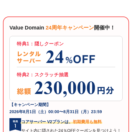
以下でもログイン可能
Google
Yahoo!
以下でも登録可能
GMO ID
Amazon
Value Domain
24周年キャンペーン
開催中！
Google
Yahoo!
※AmazonはValue Domain Oneのログイン画面へ遷移します
GMO ID
Amazon
特典1：隠しクーポン
※AmazonはValue Domain Oneのアカウント作成画面へ遷移します
特典2：スクラッチ抽選
【キャンペーン期間】
2026年8月1日（土）00:00〜8月31日（月）23:59
コアサーバー V2プランは、
初期費用も無料
サイト内に隠された24％OFFクーポンを見つけよう！