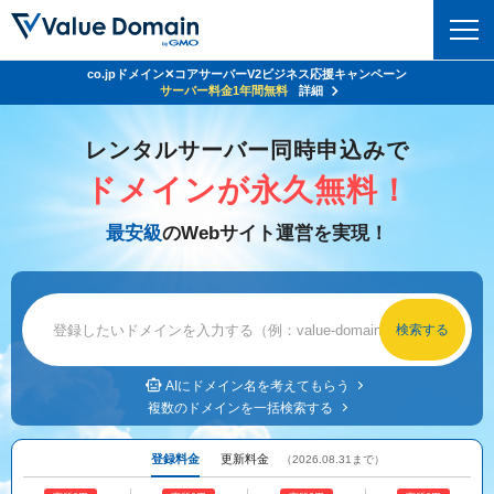
co.jpドメイン✕コアサーバーV2ビジネス応援キャンペーン
Value Domain 24周年キャンペーン
ドメイン
サーバー代
24%OFF
サーバー料金1年間無料
クーポンGET＆その他特典あり！
詳細
詳細
ドメイントップ
レンタルサーバー同時申込みで
レンタルサーバー
ドメインが永久無料！
ドメイン検索
サーバートップ
セキュリティ
最安級
のWebサイト運営を実現！
ドメイン登録
コアサーバー
セキュリティトップ
サービス
ドメイン移管
バリューサーバー
Value Domain ネットde診断
サービストップ
facebook
x
ドメイン価格一覧
XREA
SSL証明書
お得意様割引
ドメイン一括検索
お知らせ
サポート
Oneレンタルサーバー
AIにドメイン名を考えてもらう
サイトロック
複数のドメインを一括検索する
おまかせスタート
.jpドメインオークション
マニュアル
ライブチャット
ポイント制度
登録料金
更新料金
（2026.08.31まで）
gTLDオークション
NEW!
お問い合わせ