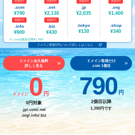
実質0円
実質0円
実質0円
実質0円
紹介制度
.jpドメインバックオーダー
ログイン
.com
.net
.jp
.org
¥790
¥2,130
¥2,035
¥1,400
バリュードメインAPI
プレミアムドメイン
実質0円
実質0円
従来のバリュードメインをご利用希望の方
ユーザー登録
.tokyo
.shop
.info
.biz
ドメイン・ホスティングOEM
人気ドメインの種類
¥130
¥340
¥600
¥430
従来のバリュードメインをご利用希望の方
.com2個目以降¥1,390
ドメインコンシェルジュ
WHOIS検索
ドメイン実質0円について詳しくはこちら
Value Domainにログイン
Value Domain Analyzer
ドメイン永久無料
ドメイン取得だけ
詳しく見る
.com 1個目
Value AI Writer
外部サービスでの登録が一部未対応（Google等）
Value Domainユーザー登録
0
790
外部サービスでの登録が一部未対応（Google等）
One レンタルサーバーを含む最新の機能を使う方
おすすめ
円
円
ドメイン
One レンタルサーバーを含む最新の機能を使う方
おすすめ
2個目以降
0円対象
1,390円です
.jp/.com/.net
.org/.info/.biz
Value Domain Oneにログイン
Value Domain Oneアカウント作成