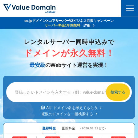
co.jpドメイン✕コアサーバーV2ビジネス応援キャンペーン
ドメイン
サーバー料金1年間無料
詳細
ドメイントップ
レンタルサーバー同時申込みで
レンタルサーバー
ドメインが永久無料！
ドメイン検索
サーバートップ
セキュリティ
最安級
のWebサイト運営を実現！
ドメイン登録
コアサーバー
セキュリティトップ
サービス
ドメイン移管
バリューサーバー
Value Domain ネットde診断
サービストップ
facebook
x
ドメイン価格一覧
XREA
SSL証明書
お得意様割引
ドメイン一括検索
お知らせ
サポート
Oneレンタルサーバー
AIにドメイン名を考えてもらう
サイトロック
複数のドメインを一括検索する
おまかせスタート
.jpドメインオークション
マニュアル
ライブチャット
ポイント制度
登録料金
更新料金
（2026.08.31まで）
gTLDオークション
NEW!
お問い合わせ