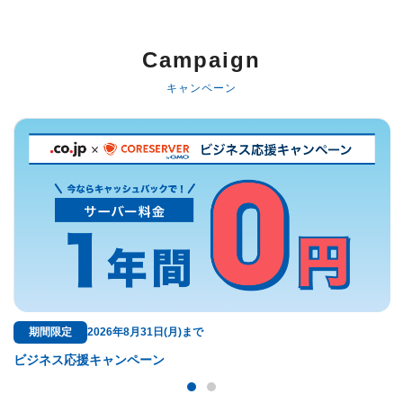
以下でもログイン可能
Google
Yahoo!
以下でも登録可能
Campaign
GMO ID
Amazon
Google
Yahoo!
キャンペーン
※AmazonはValue Domain Oneのログイン画面へ遷移します
GMO ID
Amazon
※AmazonはValue Domain Oneのアカウント作成画面へ遷移します
無料特典
ドメイン料金が永久無料！