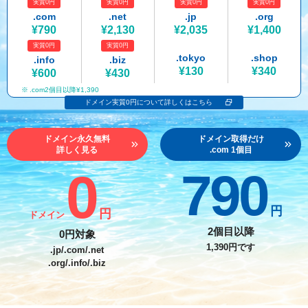
実質0円
実質0円
実質0円
実質0円
紹介制度
.jpドメインバックオーダー
ログイン
.com
.net
.jp
.org
¥790
¥2,130
¥2,035
¥1,400
バリュードメインAPI
プレミアムドメイン
実質0円
実質0円
従来のバリュードメインをご利用希望の方
ユーザー登録
.tokyo
.shop
.info
.biz
ドメイン・ホスティングOEM
人気ドメインの種類
¥130
¥340
¥600
¥430
従来のバリュードメインをご利用希望の方
.com2個目以降¥1,390
ドメインコンシェルジュ
WHOIS検索
ドメイン実質0円について詳しくはこちら
Value Domainにログイン
Value Domain Analyzer
ドメイン永久無料
ドメイン取得だけ
詳しく見る
.com 1個目
Value AI Writer
外部サービスでの登録が一部未対応（Google等）
Value Domainユーザー登録
0
790
外部サービスでの登録が一部未対応（Google等）
One レンタルサーバーを含む最新の機能を使う方
おすすめ
円
円
ドメイン
One レンタルサーバーを含む最新の機能を使う方
おすすめ
2個目以降
0円対象
1,390円です
.jp/.com/.net
.org/.info/.biz
Value Domain Oneにログイン
Value Domain Oneアカウント作成