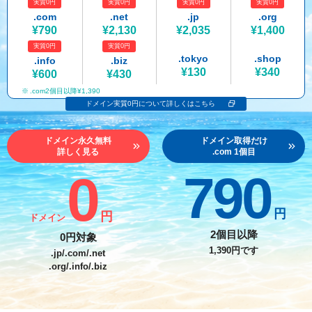
実質0円
実質0円
実質0円
実質0円
紹介制度
.jpドメインバックオーダー
ログイン
.com
.net
.jp
.org
¥790
¥2,130
¥2,035
¥1,400
バリュードメインAPI
プレミアムドメイン
実質0円
実質0円
従来のバリュードメインをご利用希望の方
ユーザー登録
.tokyo
.shop
.info
.biz
ドメイン・ホスティングOEM
人気ドメインの種類
¥130
¥340
¥600
¥430
従来のバリュードメインをご利用希望の方
.com2個目以降¥1,390
ドメインコンシェルジュ
WHOIS検索
ドメイン実質0円について詳しくはこちら
Value Domainにログイン
Value Domain Analyzer
ドメイン永久無料
ドメイン取得だけ
詳しく見る
.com 1個目
Value AI Writer
外部サービスでの登録が一部未対応（Google等）
Value Domainユーザー登録
0
790
外部サービスでの登録が一部未対応（Google等）
One レンタルサーバーを含む最新の機能を使う方
おすすめ
円
円
ドメイン
One レンタルサーバーを含む最新の機能を使う方
おすすめ
2個目以降
0円対象
1,390円です
.jp/.com/.net
.org/.info/.biz
Value Domain Oneにログイン
Value Domain Oneアカウント作成