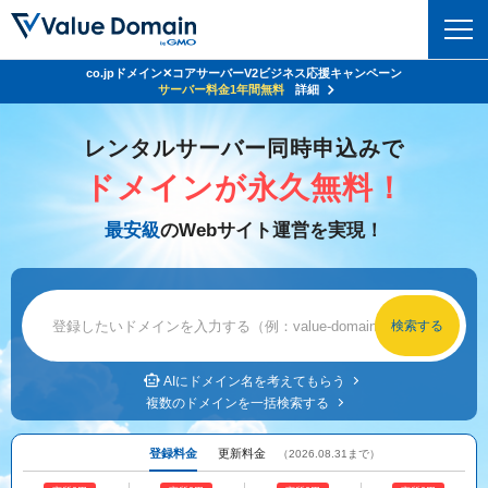
co.jpドメイン✕コアサーバーV2ビジネス応援キャンペーン
Value Domain 24周年キャンペーン
ドメイン
サーバー代
24%OFF
サーバー料金1年間無料
クーポンGET＆その他特典あり！
詳細
詳細
ドメイントップ
レンタルサーバー同時申込みで
レンタルサーバー
ドメインが永久無料！
ドメイン検索
サーバートップ
セキュリティ
最安級
のWebサイト運営を実現！
ドメイン登録
コアサーバー
セキュリティトップ
サービス
ドメイン移管
バリューサーバー
Value Domain ネットde診断
サービストップ
facebook
x
ドメイン価格一覧
XREA
SSL証明書
お得意様割引
ドメイン一括検索
お知らせ
サポート
Oneレンタルサーバー
AIにドメイン名を考えてもらう
サイトロック
複数のドメインを一括検索する
おまかせスタート
.jpドメインオークション
マニュアル
ライブチャット
ポイント制度
登録料金
更新料金
（2026.08.31まで）
gTLDオークション
NEW!
お問い合わせ