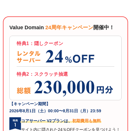
以下でもログイン可能
Google
Yahoo!
以下でも登録可能
GMO ID
Amazon
Value Domain
24周年キャンペーン
開催中！
Google
Yahoo!
※AmazonはValue Domain Oneのログイン画面へ遷移します
GMO ID
Amazon
特典1：隠しクーポン
※AmazonはValue Domain Oneのアカウント作成画面へ遷移します
特典2：スクラッチ抽選
【キャンペーン期間】
2026年8月1日（土）00:00〜8月31日（月）23:59
コアサーバー V2プランは、
初期費用も無料
サイト内に隠された24％OFFクーポンを見つけよう！