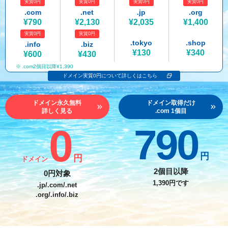
実質0円
実質0円
実質0円
実質0円
紹介制度
.jpドメインバックオーダー
ログイン
.com
.net
.jp
.org
¥790
¥2,130
¥2,035
¥1,400
バリュードメインAPI
プレミアムドメイン
実質0円
実質0円
従来のバリュードメインをご利用希望の方
ユーザー登録
.tokyo
.shop
.info
.biz
ドメイン・ホスティングOEM
人気ドメインの種類
¥130
¥340
¥600
¥430
従来のバリュードメインをご利用希望の方
.com2個目以降¥1,390
ドメインコンシェルジュ
WHOIS検索
ドメイン実質0円について詳しくはこちら
Value Domainにログイン
Value Domain Analyzer
ドメイン永久無料
ドメイン取得だけ
詳しく見る
.com 1個目
Value AI Writer
外部サービスでの登録が一部未対応（Google等）
Value Domainユーザー登録
0
790
外部サービスでの登録が一部未対応（Google等）
One レンタルサーバーを含む最新の機能を使う方
おすすめ
円
円
ドメイン
One レンタルサーバーを含む最新の機能を使う方
おすすめ
2個目以降
0円対象
1,390円です
.jp/.com/.net
.org/.info/.biz
Value Domain Oneにログイン
Value Domain Oneアカウント作成