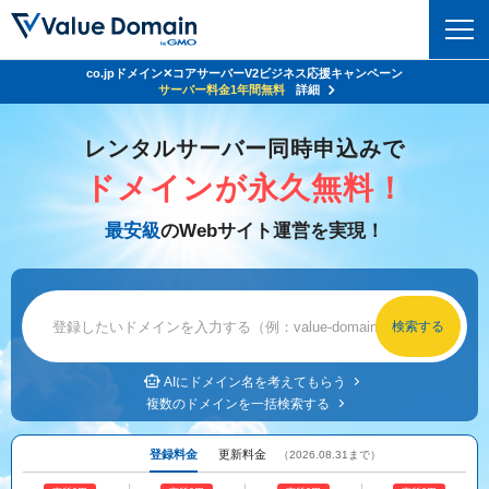
co.jpドメイン✕コアサーバーV2ビジネス応援キャンペーン
Value Domain 24周年キャンペーン
ドメイン
サーバー代
24%OFF
サーバー料金1年間無料
クーポンGET＆その他特典あり！
詳細
詳細
ドメイントップ
レンタルサーバー同時申込みで
レンタルサーバー
ドメインが永久無料！
ドメイン検索
サーバートップ
セキュリティ
最安級
のWebサイト運営を実現！
ドメイン登録
コアサーバー
セキュリティトップ
サービス
ドメイン移管
バリューサーバー
Value Domain ネットde診断
サービストップ
facebook
x
ドメイン価格一覧
XREA
SSL証明書
お得意様割引
ドメイン一括検索
お知らせ
サポート
Oneレンタルサーバー
AIにドメイン名を考えてもらう
サイトロック
複数のドメインを一括検索する
おまかせスタート
.jpドメインオークション
マニュアル
ライブチャット
ポイント制度
登録料金
更新料金
（2026.08.31まで）
gTLDオークション
NEW!
お問い合わせ