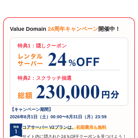
以下でもログイン可能
Google
Yahoo!
以下でも登録可能
GMO ID
Amazon
Value Domain
24周年キャンペーン
開催中！
Google
Yahoo!
※AmazonはValue Domain Oneのログイン画面へ遷移します
GMO ID
Amazon
特典1：隠しクーポン
※AmazonはValue Domain Oneのアカウント作成画面へ遷移します
特典2：スクラッチ抽選
【キャンペーン期間】
2026年8月1日（土）00:00〜8月31日（月）23:59
コアサーバー V2プランは、
初期費用も無料
サイト内に隠された24％OFFクーポンを見つけよう！