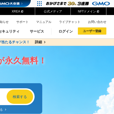
XREA
公式メディア
NFTドメイン
知らせ
サポート
マニュアル
ライブチャット
お問い合わせ
セキュリティ
サービス
ログイン
ユーザー登録
が当たるチャンス！
料
詳細
詳細
ドメイン移管
XREA
サイトロック
ポイント制度
ーを含む最新の機能を使う方
ーを含む最新の機能を使う方
が永久無料！
.jpドメインオークション
ドメイン・ホスティングOEM
プレミアムドメイン
Value AI Writer
neアカウント作成
Oneにログイン
イン可能
録可能
GMO ID
GMO ID
Amazon
Amazon
る
n Oneのアカウント作成画面へ遷移します
main Oneのログイン画面へ遷移します