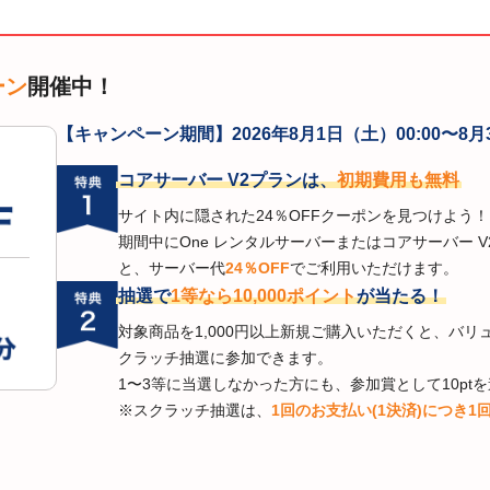
ーン
開催中！
【キャンペーン期間】
2026年8月1日（土）00:00〜8月
コアサーバー V2プランは、
初期費用も無料
サイト内に隠された24％OFFクーポンを見つけよう！
期間中にOne レンタルサーバーまたはコアサーバー 
と、サーバー代
24％OFF
でご利用いただけます。
抽選で
1等なら10,000ポイント
が当たる！
対象商品を1,000円以上新規ご購入いただくと、バ
クラッチ抽選に参加できます。
1〜3等に当選しなかった方にも、参加賞として10pt
※スクラッチ抽選は、
1回のお支払い(1決済)につき1