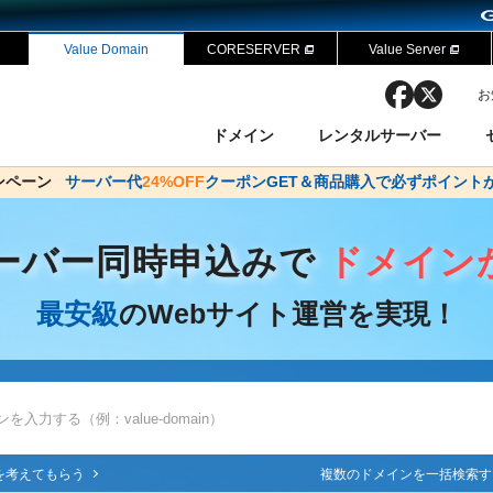
Value Domain
CORESERVER
Value Server
facebook
x
お
ドメイン
レンタルサーバー
ャンペーン
ドメイン✕コアサーバーV2ビジネス応援キャンペーン
サーバー代
24%OFF
クーポンGET＆商品購入で必ずポイント
サーバー料金1年間無
ン検索
ーバー
 Domain ネットde診断
様割引
ドメイン登録
バリューサーバー
SSL証明書
おまかせスタート
ドメインをご利用希望の方
ドメインをご利用希望の方
One レンタルサーバ
One レンタルサーバ
おすすめ
おすすめ
ーバー同時申込みで
ドメイン
ン価格一覧
レンタルサーバー
度
ドメイン一括検索
バリュードメインAPI
最安級
のWebサイト運営を実現！
オークション
ンコンシェルジュ
.jpドメインバックオーダー
Value Domain Analyzer
Domainユーザー登録
 Domainにログイン
NEW!
Value Domain O
Value Domain 
応（Google等）
応（Google等）
メインの種類
WHOIS検索
以下でもログ
以下でも登
Google
Google
Yahoo!
Yahoo!
を考えてもらう
複数のドメインを一括検索す
※AmazonはValue Domai
※AmazonはValue Do