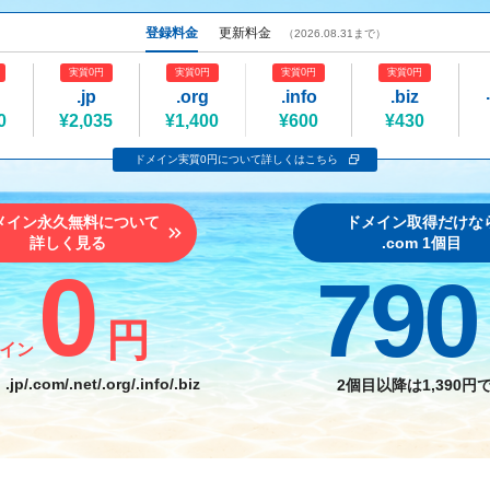
登録料金
更新料金
（2026.08.31まで）
実質0円
実質0円
実質0円
実質0円
.jp
.org
.info
.biz
0
¥2,035
¥1,400
¥600
¥430
ドメイン実質0円について詳しくはこちら
メイン永久無料
について
ドメイン取得だけ
な
詳しく見る
.com 1個目
0
790
円
イン
：
.jp/.com/.net
/
.org/.info/.biz
2個目以降
は
1,390円