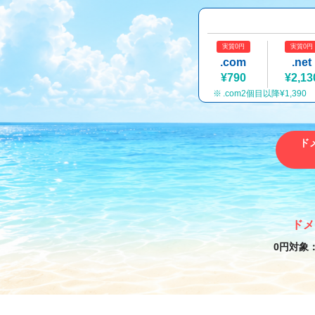
実質0円
実質0円
.com
.net
¥790
¥2,13
.com2個目以降¥1,390
ド
ドメ
0円対象