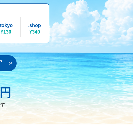
.tokyo
.shop
¥130
¥340
ら
円
です