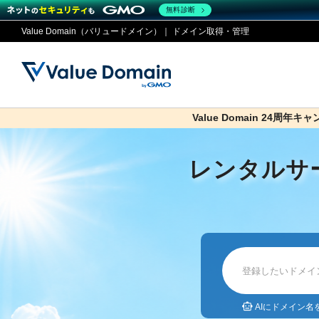
無料診断
Value Domain（バリュードメイン）｜ ドメイン取得・管理
Value Domain 24周年キ
co.jp
ドメイ
コアサ
Value
お得意
ドメイン
レンタルサーバー
セキュリティ
サービス
従来のバリュー
従来のバリュー
レンタルサ
DOMAIN
RENTAL SERVER
SECURITY
SERVICE
ドメイ
One
紹介制
ドメイントップ
サーバートップ
セキュリティトップ
サービストップ
gTLD
ドメイ
Value 
Value
外部サービスでの登録が一部未対
外部サービスでの登録が一部未対
人気ド
AIにドメイン名