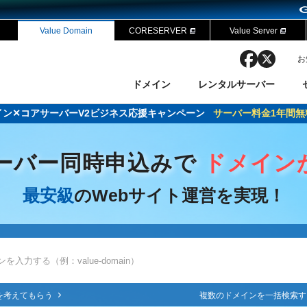
Value Domain
CORESERVER
Value Server
facebook
x
お
ドメイン
レンタルサーバー
ドメイン✕コアサーバーV2ビジネス応援キャンペーン
サーバー料金1年間無
ン検索
ーバー
 Domain ネットde診断
様割引
ドメイン登録
バリューサーバー
SSL証明書
おまかせスタート
ドメインをご利用希望の方
ドメインをご利用希望の方
One レンタルサーバ
One レンタルサーバ
おすすめ
おすすめ
ーバー同時申込みで
ドメイン
ン価格一覧
レンタルサーバー
度
ドメイン一括検索
バリュードメインAPI
最安級
のWebサイト運営を実現！
オークション
ンコンシェルジュ
.jpドメインバックオーダー
Value Domain Analyzer
Domainユーザー登録
 Domainにログイン
NEW!
Value Domain O
Value Domain 
応（Google等）
応（Google等）
メインの種類
WHOIS検索
以下でもログ
以下でも登
Google
Google
Yahoo!
Yahoo!
を考えてもらう
複数のドメインを一括検索す
※AmazonはValue Domai
※AmazonはValue Do