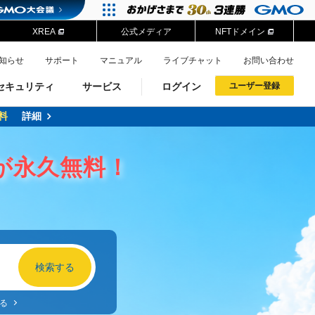
XREA
公式メディア
NFTドメイン
知らせ
サポート
マニュアル
ライブチャット
お問い合わせ
セキュリティ
サービス
ログイン
ユーザー登録
料
詳細
ドメイン移管
XREA
サイトロック
ポイント制度
ーを含む最新の機能を使う方
ーを含む最新の機能を使う方
が永久無料！
.jpドメインオークション
ドメイン・ホスティングOEM
プレミアムドメイン
Value AI Writer
neアカウント作成
Oneにログイン
イン可能
録可能
GMO ID
GMO ID
Amazon
Amazon
る
n Oneのアカウント作成画面へ遷移します
main Oneのログイン画面へ遷移します