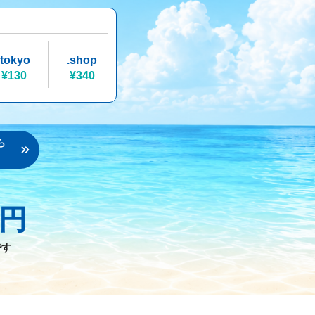
.tokyo
.shop
¥130
¥340
ら
円
です