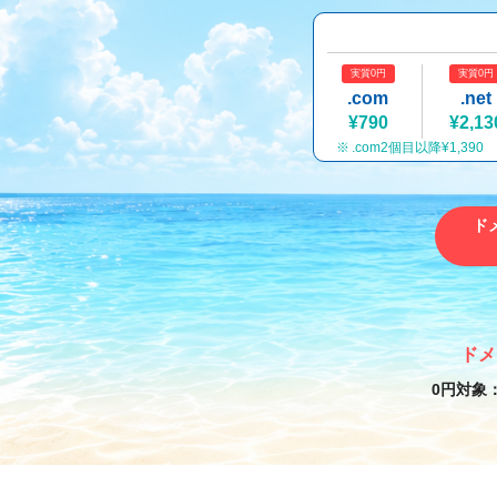
実質0円
実質0円
.com
.net
¥790
¥2,13
.com2個目以降¥1,390
ド
ドメ
0円対象