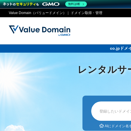
無料診断
Value Domain（バリュードメイン）｜ ドメイン取得・管理
co.jp
ドメイ
コアサ
Value
お得意
ドメイン
レンタルサーバー
セキュリティ
サービス
従来のバリュー
従来のバリュー
レンタルサ
DOMAIN
RENTAL SERVER
SECURITY
SERVICE
ドメイ
One
紹介制
ドメイントップ
サーバートップ
セキュリティトップ
サービストップ
gTLD
ドメイ
Value 
Value
外部サービスでの登録が一部未対
外部サービスでの登録が一部未対
人気ド
AIにドメイン名