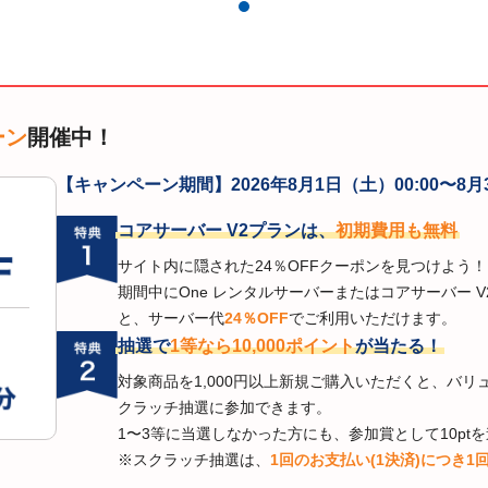
ーン
開催中！
【キャンペーン期間】
2026年8月1日（土）00:00〜8月
コアサーバー V2プランは、
初期費用も無料
サイト内に隠された24％OFFクーポンを見つけよう！
期間中にOne レンタルサーバーまたはコアサーバー 
と、サーバー代
24％OFF
でご利用いただけます。
抽選で
1等なら10,000ポイント
が当たる！
対象商品を1,000円以上新規ご購入いただくと、バ
クラッチ抽選に参加できます。
1〜3等に当選しなかった方にも、参加賞として10pt
※スクラッチ抽選は、
1回のお支払い(1決済)につき1