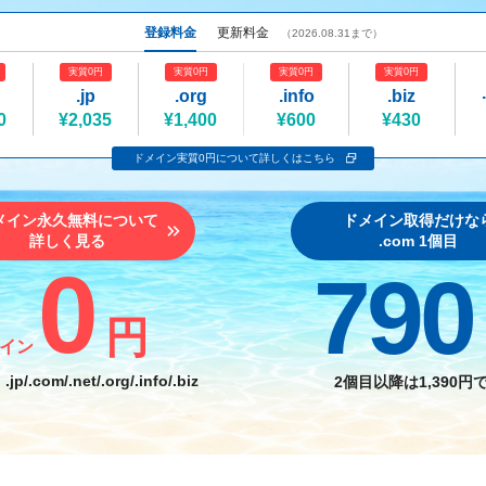
登録料金
更新料金
（2026.08.31まで）
実質0円
実質0円
実質0円
実質0円
.jp
.org
.info
.biz
0
¥2,035
¥1,400
¥600
¥430
ドメイン実質0円について詳しくはこちら
メイン永久無料
について
ドメイン取得だけ
な
詳しく見る
.com 1個目
0
790
円
イン
：
.jp/.com/.net
/
.org/.info/.biz
2個目以降
は
1,390円