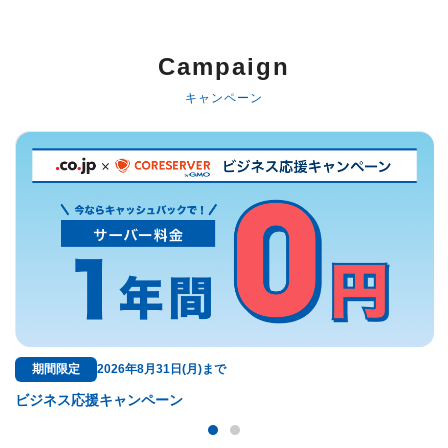
以下でもログイン可能
Google
Yahoo!
以下でも登録可能
Campaign
GMO ID
Amazon
Google
Yahoo!
キャンペーン
※AmazonはValue Domain Oneのログイン画面へ遷移します
GMO ID
Amazon
※AmazonはValue Domain Oneのアカウント作成画面へ遷移します
期間限定
2026年8月31日(月)まで
ド
ビジネス応援キャンペーン