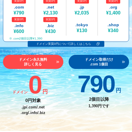
実質0円
実質0円
実質0円
実質0円
紹介制度
.jpドメインバックオーダー
ログイン
.com
.net
.jp
.org
¥790
¥2,130
¥2,035
¥1,400
バリュードメインAPI
プレミアムドメイン
実質0円
実質0円
従来のバリュードメインをご利用希望の方
ユーザー登録
.tokyo
.shop
.info
.biz
ドメイン・ホスティングOEM
人気ドメインの種類
¥130
¥340
¥600
¥430
従来のバリュードメインをご利用希望の方
.com2個目以降¥1,390
ドメインコンシェルジュ
WHOIS検索
ドメイン実質0円について詳しくはこちら
Value Domainにログイン
Value Domain Analyzer
ドメイン永久無料
ドメイン取得だけ
詳しく見る
.com 1個目
Value AI Writer
外部サービスでの登録が一部未対応（Google等）
Value Domainユーザー登録
0
790
外部サービスでの登録が一部未対応（Google等）
One レンタルサーバーを含む最新の機能を使う方
おすすめ
円
円
ドメイン
One レンタルサーバーを含む最新の機能を使う方
おすすめ
2個目以降
0円対象
1,390円です
.jp/.com/.net
.org/.info/.biz
Value Domain Oneにログイン
Value Domain Oneアカウント作成