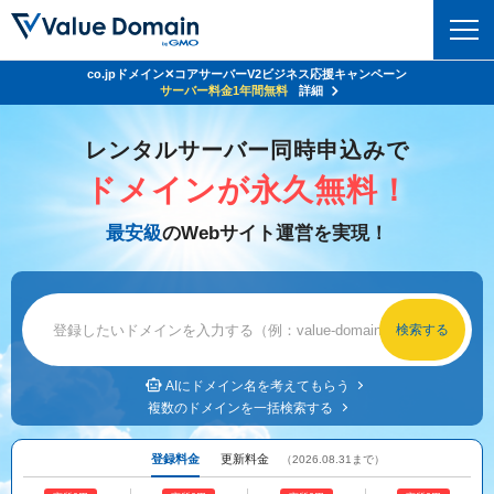
co.jpドメイン✕コアサーバーV2ビジネス応援キャンペーン
ドメイン
サーバー料金1年間無料
詳細
ドメイントップ
レンタルサーバー同時申込みで
レンタルサーバー
ドメインが永久無料！
ドメイン検索
サーバートップ
セキュリティ
最安級
のWebサイト運営を実現！
ドメイン登録
コアサーバー
セキュリティトップ
サービス
ドメイン移管
バリューサーバー
Value Domain ネットde診断
サービストップ
facebook
x
ドメイン価格一覧
XREA
SSL証明書
お得意様割引
ドメイン一括検索
お知らせ
サポート
Oneレンタルサーバー
AIにドメイン名を考えてもらう
サイトロック
複数のドメインを一括検索する
おまかせスタート
.jpドメインオークション
マニュアル
ライブチャット
ポイント制度
登録料金
更新料金
（2026.08.31まで）
gTLDオークション
NEW!
お問い合わせ