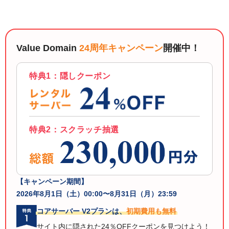
以下でもログイン可能
Google
Yahoo!
以下でも登録可能
GMO ID
Amazon
Value Domain
24周年キャンペーン
開催中！
Google
Yahoo!
※AmazonはValue Domain Oneのログイン画面へ遷移します
GMO ID
Amazon
特典1：隠しクーポン
※AmazonはValue Domain Oneのアカウント作成画面へ遷移します
特典2：スクラッチ抽選
【キャンペーン期間】
2026年8月1日（土）00:00〜8月31日（月）23:59
コアサーバー V2プランは、
初期費用も無料
サイト内に隠された24％OFFクーポンを見つけよう！