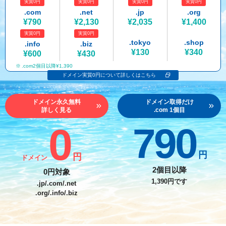
実質0円
実質0円
実質0円
実質0円
紹介制度
.jpドメインバックオーダー
ログイン
.com
.net
.jp
.org
¥790
¥2,130
¥2,035
¥1,400
バリュードメインAPI
プレミアムドメイン
実質0円
実質0円
従来のバリュードメインをご利用希望の方
ユーザー登録
.tokyo
.shop
.info
.biz
ドメイン・ホスティングOEM
人気ドメインの種類
¥130
¥340
¥600
¥430
従来のバリュードメインをご利用希望の方
.com2個目以降¥1,390
ドメインコンシェルジュ
WHOIS検索
ドメイン実質0円について詳しくはこちら
Value Domainにログイン
Value Domain Analyzer
ドメイン永久無料
ドメイン取得だけ
詳しく見る
.com 1個目
Value AI Writer
外部サービスでの登録が一部未対応（Google等）
Value Domainユーザー登録
0
790
外部サービスでの登録が一部未対応（Google等）
One レンタルサーバーを含む最新の機能を使う方
おすすめ
円
円
ドメイン
One レンタルサーバーを含む最新の機能を使う方
おすすめ
2個目以降
0円対象
1,390円です
.jp/.com/.net
.org/.info/.biz
Value Domain Oneにログイン
Value Domain Oneアカウント作成