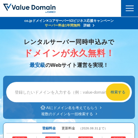
co.jpドメイン✕コアサーバーV2ビジネス応援キャンペーン
Value Domain 24周年キャンペーン
ドメイン
サーバー代
24%OFF
サーバー料金1年間無料
クーポンGET＆その他特典あり！
詳細
詳細
ドメイントップ
レンタルサーバー同時申込みで
レンタルサーバー
ドメインが永久無料！
ドメイン検索
サーバートップ
セキュリティ
最安級
のWebサイト運営を実現！
ドメイン登録
コアサーバー
セキュリティトップ
サービス
ドメイン移管
バリューサーバー
Value Domain ネットde診断
サービストップ
facebook
x
ドメイン価格一覧
XREA
SSL証明書
お得意様割引
ドメイン一括検索
お知らせ
サポート
Oneレンタルサーバー
AIにドメイン名を考えてもらう
サイトロック
複数のドメインを一括検索する
おまかせスタート
.jpドメインオークション
マニュアル
ライブチャット
ポイント制度
登録料金
更新料金
（2026.08.31まで）
gTLDオークション
NEW!
お問い合わせ