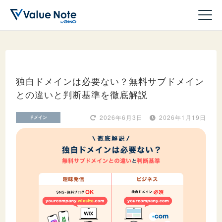
独自ドメインは必要ない？無料サブドメイン
との違いと判断基準を徹底解説
ドメイン
2026年6月3日
2026年1月19日
ドメイン
サーバー
ホームページ作成
WordPress
収益化