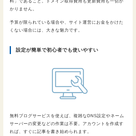
料」であること。ドメイン取得費用も更新費用も一切か
9.
あなたに独自ドメインは必要？診断チェック
かりません。
リスト
予算が限られている場合や、サイト運営にお金をかけた
9.1.
チェックリスト
くない場合には、大きな魅力です。
9.2.
ドメイン必要度判定結果
9.3.
迷ったら「とりあえず取得」がおすすめ
設定が簡単で初心者でも使いやすい
10.
独自ドメイン取得の手順
10.1.
ドメインを検索する
10.2.
ドメインを取得する
10.3.
サーバーと連携する
10.4.
サイトを公開する
11.
まとめ
無料ブログサービスを使えば、複雑なDNS設定やネーム
サーバーの変更などの作業は不要。アカウントを作成す
れば、すぐに記事を書き始められます。