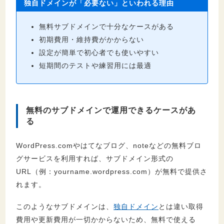
独自ドメインが「必要ない」といわれる理由
4.2.
収益化を前提に運用する
無料サブドメインで十分なケースがある
4.3.
信頼性・ブランドを重視する
初期費用・維持費がかからない
4.4.
SEO対策を本格的に行いたい
設定が簡単で初心者でも使いやすい
4.5.
独自ドメインのメールを利用したい
短期間のテストや練習用には最適
4.6.
長期的にサイト運営する予定
4.7.
ブランディングを重視する
無料のサブドメインで運用できるケースがあ
5.
独自ドメインのよくある誤解
る
5.1.
独自ドメインは高い
5.2.
設定が難しい
WordPress.comやはてなブログ、noteなどの無料ブロ
グサービスを利用すれば、サブドメイン形式の
5.3.
今すぐ独自ドメインにしないといけない
URL（例：yourname.wordpress.com）が無料で提供さ
5.4.
有名でないと独自ドメインの意味がない
れます。
6.
独自ドメイン取得にかかる費用の目安
このようなサブドメインは、
独自ドメイン
とは違い取得
費用や更新費用が一切かからないため、無料で使える
6.1.
初年度にかかる費用（取得費用）