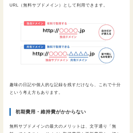
URL（無料サブドメイン）として利用できます。
6.2.
2年目以降にかかる費用（更新費用）
6.3.
追加費用が発生しやすい項目
6.4.
トータルコストでの考え方
7.
無料サブドメインから移行する場合の注意点
7.1.
URL変更によるSEOへの影響
7.2.
リダイレクト設定の制限
7.3.
SNSやリンクの修正作業
7.4.
ドメイン変更のタイミング
趣味の日記や個人的な記録を残すだけなら、これで十分
という考え方もあります。
8.
独自ドメインの選び方
8.1.
ドメイン名の決め方
初期費用・維持費がかからない
8.2.
ドメイン種類（TLD）の選び方
8.3.
ドメイン取得サービスの選び方
無料サブドメインの最大のメリットは、文字通り「無