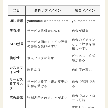
項目
無料サブドメイン
独自ドメイン
URL表示
yourname.wordpress.com
yourname.com
所有権
サービス提供者に依存
自分が所有
自分のドメイン
サービス側のドメイン評価
SEO効果
として評価を蓄
の影響を受けやすい
積しやすい
ビジネス・公式
信頼性
個人ブログの印象
感がある
カスタマ
制限あり
自由度が高い
イズ性
サービス
サービス終了・規約変更の
自分で管理でき
終了リス
影響を受ける
る
ク
自分でコントロ
広告表示
強制表示されることが多い
ール可能
年間1,000円〜