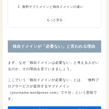
2.
無料サブドメインと独自ドメインの違い
2.1.
最も大きい違いは「所有権（URLの管理
主体）」
2.2.
SEO上の違い：評価が蓄積される単位が
異なる
独自ドメインが「必要ない」と言われる理由
3.
独自ドメインが「必要ない」ケース
3.1.
短期間のテストサイト・練習用
まず、なぜ「独自ドメインは必要ない」と考える人がい
3.2.
完全に個人的な趣味のブログ
るのか、その理由を見ていきましょう。
3.3.
SNSのみで活動予定
3.4.
無料ブログサービスの機能で十分
ここでいう「独自ドメインが必要ない」とは、「無料ブ
3.5.
当面の予算が確保できない
ログサービスが提供するサブドメイン
（yourname.wordpress.com）で十分」という意味で
す。
4.
独自ドメインが「必要」なケース
4.1.
ビジネス・副業で使う